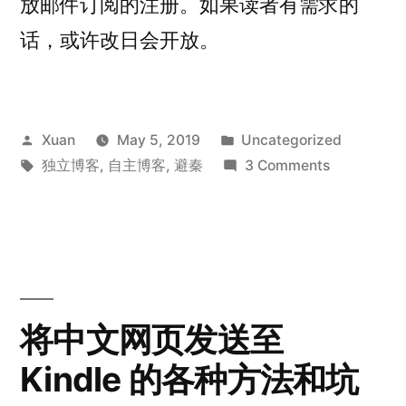
放邮件订阅的注册。如果读者有需求的
话，或许改日会开放。
Posted
Posted
Xuan
May 5, 2019
Uncategorized
by
Tags:
in
on
独立博客
,
自主博客
,
避秦
3 Comments
欢
迎
访
问
我
的
将中文网页发送至
新
Kindle 的各种方法和坑
博
客