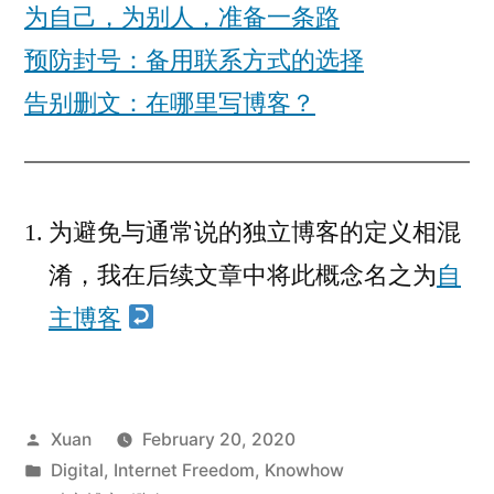
为自己，为别人，准备一条路
预防封号：备用联系方式的选择
告别删文：在哪里写博客？
为避免与通常说的独立博客的定义相混
淆，我在后续文章中将此概念名之为
自
主博客
Posted
Xuan
February 20, 2020
by
Posted
Digital
,
Internet Freedom
,
Knowhow