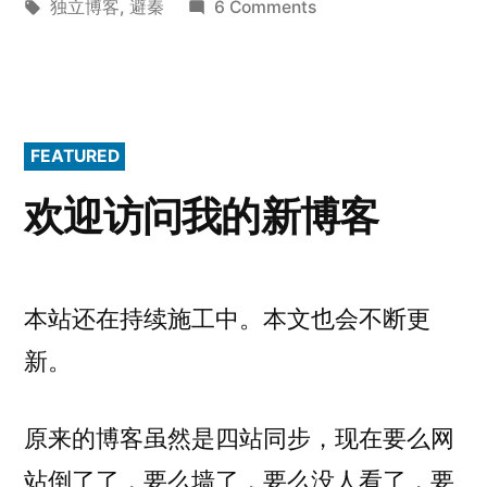
in
Tags:
on
独立博客
,
避秦
6 Comments
为
自
己，
为
FEATURED
别
人，
欢迎访问我的新博客
准
备
一
条
本站还在持续施工中。本文也会不断更
路
新。
原来的博客虽然是四站同步，现在要么网
站倒了了，要么墙了，要么没人看了，要